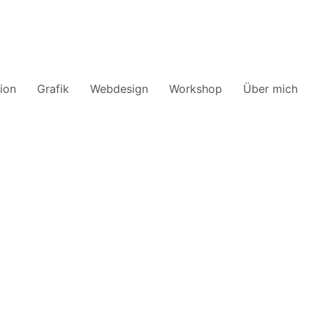
ion
Grafik
Webdesign
Workshop
Über mich
rtes Webdesign
nd Gastgewerbe
 unverzichtbar. Ob kleine Hotels, Florist oder Cafés: Ihre Websit
ngebot bekommen. Genau hier komme ich ins Spiel! Mit meiner
eine moderne und ansprechende Online-Präsenz zu schaffen, die
mmt ist.