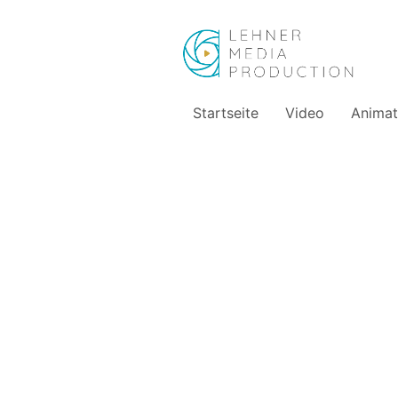
Startseite
Video
Animat
Maßgeschneide
für Lifestyle u
In der heutigen digitalen Welt ist eine professionelle Website
oft der erste Eindruck, den potenzielle Kunden von Ihrem A
Expertise im Bereich Webdesign unterstütze ich Sie dabei, 
perfekt auf Ihre Bedürfnisse und die Ihrer Zielgruppe abgesti
Kompakte Websites für kleine Unternehmen